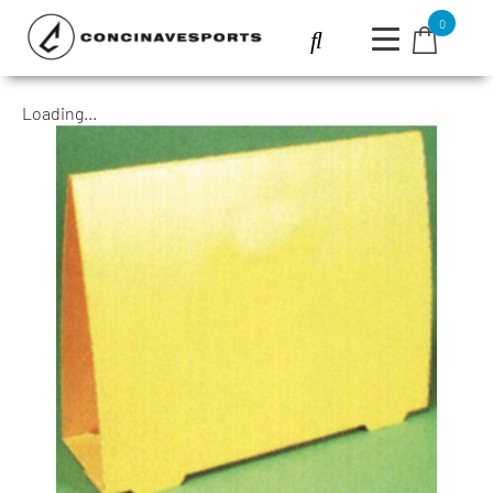
0
Loading...