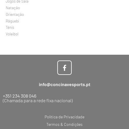
Jogos de Sala
Natação
Orientação
Râguebi
Ténis
Voleibol
info@concinavesports.pt
+351 234 308 046
(Chamada para a rede fixa nacional)
Política de Privacidade
Termos & Condições