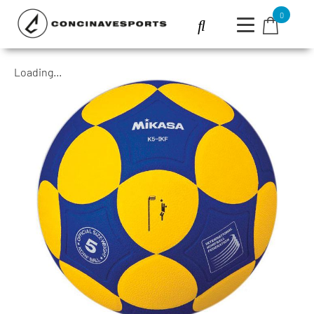
0
Loading...