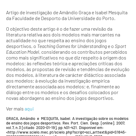
Artigo de investigação de Amândio Graça e Isabel Mesquita
da Faculdade de Desporto da Universidade do Porto.
O objectivo deste artigo é o de fazer uma revisão da
literatura relativa aos dois modelos mais marcantes na
actualidade no que respeita ao ensino dos jogos
desportivos, o
Teaching Games for Understanding
e o
Sport
Education Model
, considerando os contributos percebidos
como mais significativos no que diz respeito à origem dos
modelos; às reflexões teórica e apreciações críticas dos
modelos, às propostas de revisão e tendências de evolução
dos modelos, à literatura de carácter didáctico associada
aos modelos; à evolução da investigação empírica
directamente associada aos modelos; e, finalmente ao
diálogo entre os modelos e os desafios colocados por
novas abordagens ao ensino dos jogos desportivos.
Ver mais
aqui
GRACA, Amândio e MESQUITA, Isabel. A investigação sobre os modelos
de ensino dos jogos desportivos. Rev. Port. Cien. Desp. [online]. 2007,
vol.7, n.3 [citado 2020-01-19], pp.401-421. Disponível em:
<http://www.scielo.mec.pt/scielo.php?script=sci_arttext&pid=S1645-