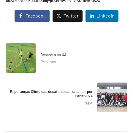
05232007000300014&lng=pt&nrm=iso>. ISSN 1645-0523.
Facebook
Twitter
LinkedIn
Desporto na UA
Previous
Esperanças Olímpicas desafiadas a trabalhar por
Paris 2024
Next