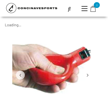
0
Loading...