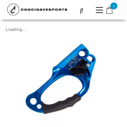
0
Loading...