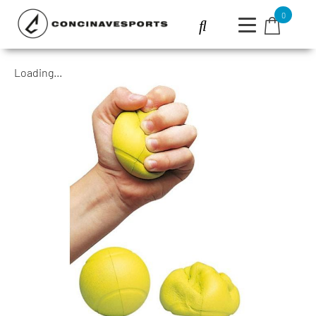
0
Loading...