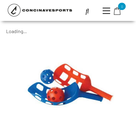
0
Loading...