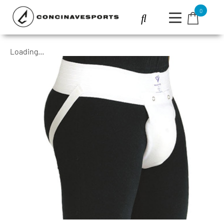
0
Loading...