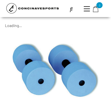
0
Loading...