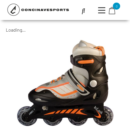
0
Loading...