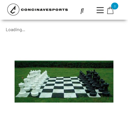
0
Loading...