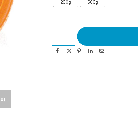
200g
500g
(0)