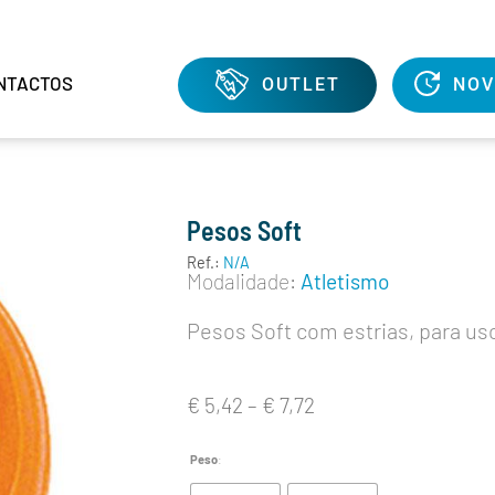
NTACTOS
OUTLET
NOV
Pesos Soft
Ref.:
N/A
Modalidade:
Atletismo
Pesos Soft com estrias, para uso 
€
5,42
–
€
7,72
Peso
: