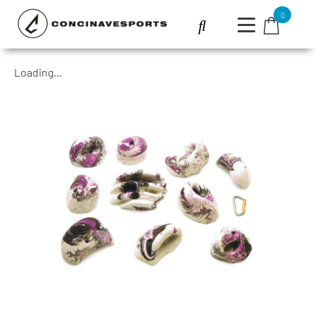
0
Loading...