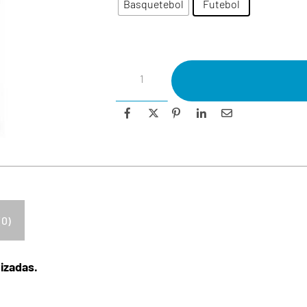
Basquetebol
Futebol
(0)
izadas.