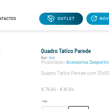
NTACTOS
OUTLET
NOV
Quadro Tático Parede
Ref.:
N/A
Modalidade:
Acessórios Desporti
Quadro Tático Parede com 72x5
€
79,94
–
€
81,64
Tipo
: