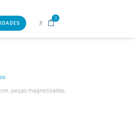
0
IDADES
vos
3cm, peças magnetizadas.