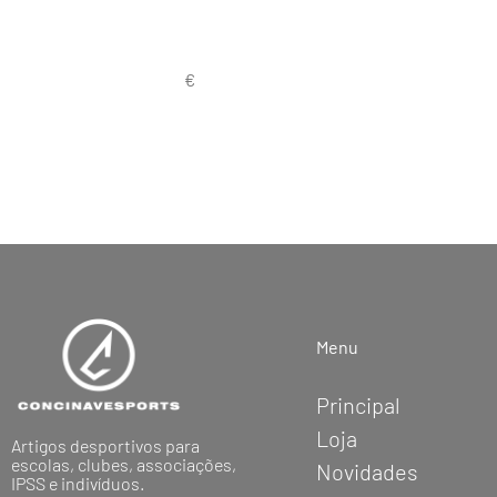
Menu
Principal
Loja
Artigos desportivos para
escolas, clubes, associações,
Novidades
IPSS e indivíduos.