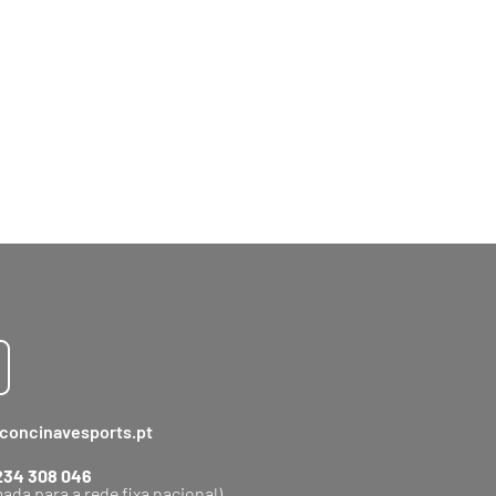
concinavesports.pt
234 308 046
ada para a rede fixa nacional)