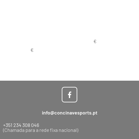
info@concinavesports.pt
+351 234 308 046
(Chamada para a rede fixa nacional)