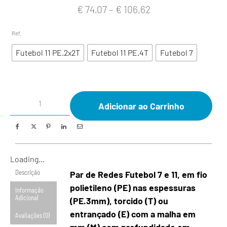
€
74,07
–
€
106,62
Ref.
:
Futebol 11 PE.2x2T
Futebol 11 PE.4T
Futebol 7
Adicionar ao Carrinho
Loading...
Descrição
Par de Redes Futebol 7 e 11, em fio
polietileno (PE) nas espessuras
Informação
Adicional
(PE.3mm), torcido (T) ou
entrançado (E) com a malha em
Avaliações (0)