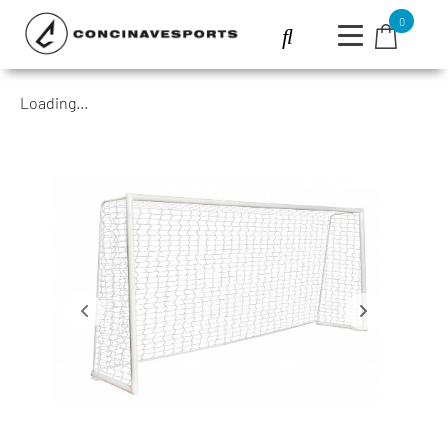
0
Loading...