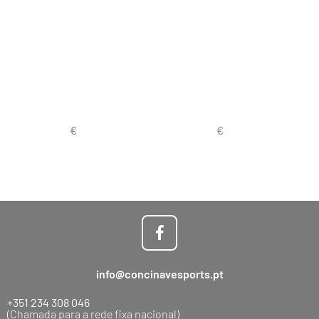
info@concinavesports.pt
+351 234 308 046
(Chamada para a rede fixa nacional)