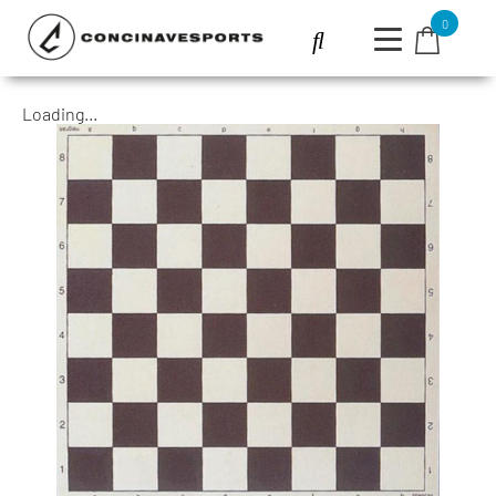
0
Loading...