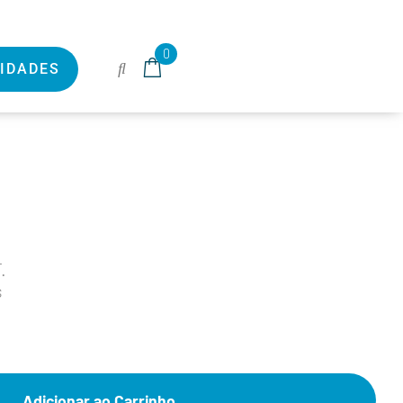
0
IDADES
.
s
Adicionar ao Carrinho