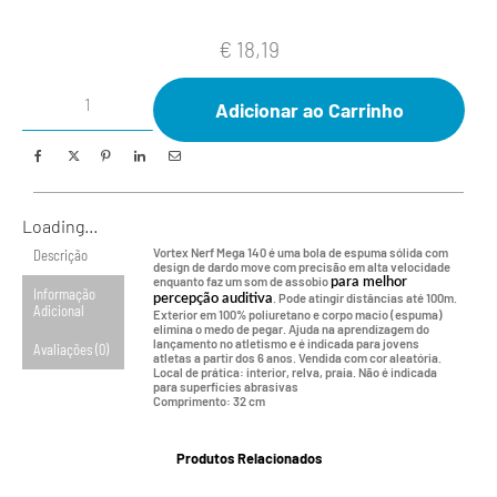
€
18,19
Adicionar ao Carrinho
Loading...
Vortex Nerf Mega 140 é uma bola de espuma sólida com
Descrição
design de dardo move com precisão em alta velocidade
enquanto faz um som de assobio
para melhor
Informação
. Pode atingir distâncias até 100m.
percepção auditiva
Adicional
Exterior em 100% poliuretano e corpo macio (espuma)
elimina o medo de pegar. Ajuda na aprendizagem do
lançamento no atletismo e é indicada para jovens
Avaliações (0)
atletas a partir dos 6 anos. Vendida com cor aleatória.
Local de prática: interior, relva, praia. Não é indicada
para superfícies abrasivas
Comprimento: 32 cm
Produtos Relacionados