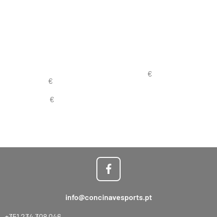
info@concinavesports.pt
+351 234 308 046