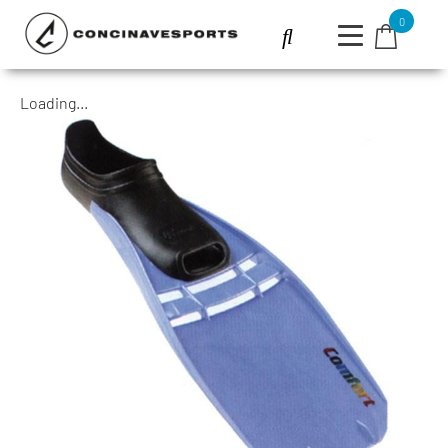
0
Loading...