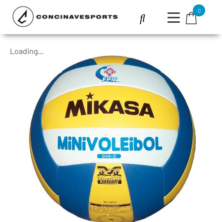
0
Loading...