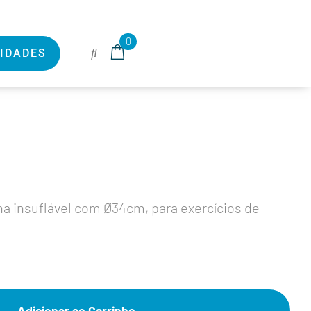
0
IDADES
a insuflável com Ø34cm, para exercícios de
Adicionar ao Carrinho