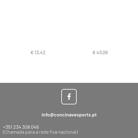
info@concinavesports.pt
+351 234 308 046
(Chamada para a rede fixa nacional)