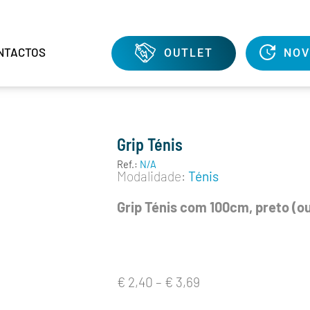
NTACTOS
OUTLET
NOV
Grip Ténis
Ref.:
N/A
Modalidade:
Ténis
Grip Ténis com 100cm, preto (ou
€
2,40
–
€
3,69