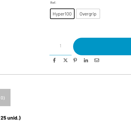
Ref.
:
Hyper100
Overgrip
(0)
25 unid.)