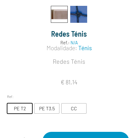
Redes Ténis
Ref.:
N/A
Modalidade:
Ténis
Redes Ténis
€
81,14
Ref.
:
PE T2
PE T3.5
CC