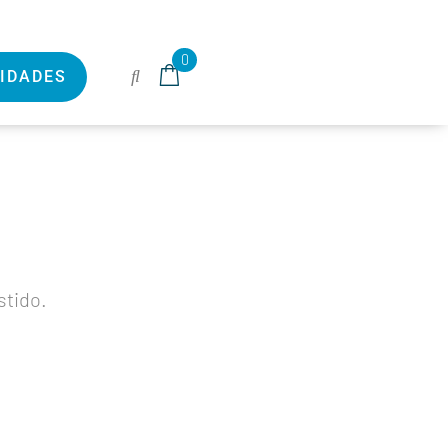
0
IDADES
stido.