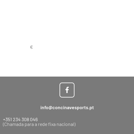
info@concinavesports.pt
+351 234 308 046
(Chamada para a rede fixa nacional)