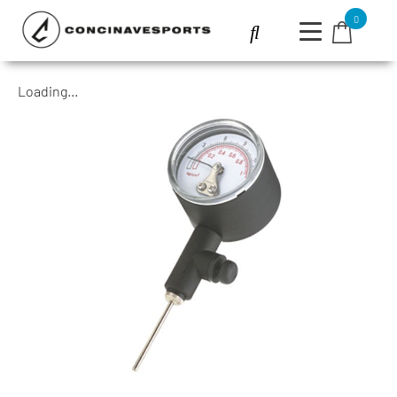
0
Loading...