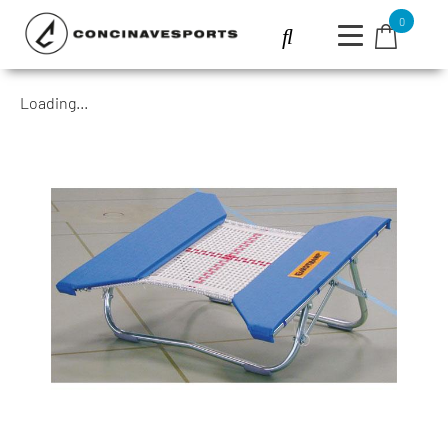
0
Loading...