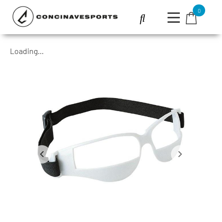
0
Loading...