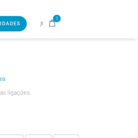
0
IDADES
vos
as ligações.