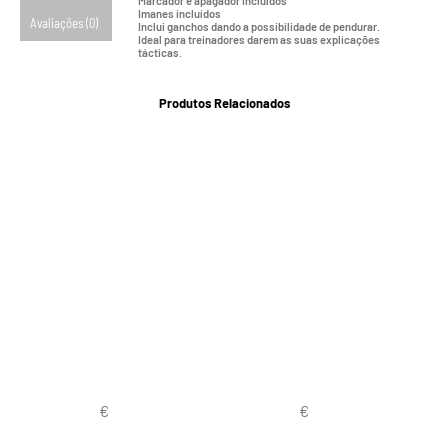
Marcador e apagador incluídos
Imanes incluídos
Avaliações (0)
Inclui ganchos dando a possibilidade de pendurar.
Ideal para treinadores darem as suas explicações
tácticas.
Produtos Relacionados