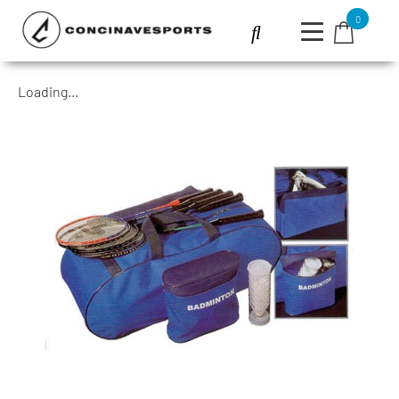
0
Loading...