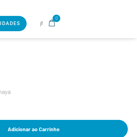
0
IDADES
maya
Adicionar ao Carrinho