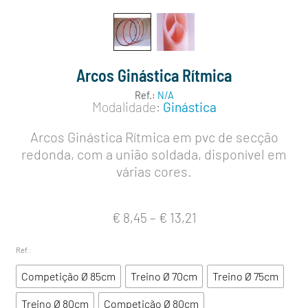
Arcos Ginástica Rítmica
Ref.:
N/A
Modalidade:
Ginástica
Arcos Ginástica Rítmica em pvc de secção
redonda, com a união soldada, disponível em
várias cores.
€
8,45
–
€
13,21
Ref.
:
Competição Ø 85cm
Treino Ø 70cm
Treino Ø 75cm
Treino Ø 80cm
Competição Ø 80cm