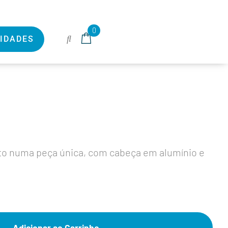
0
IDADES
to numa peça única, com cabeça em alumínio e
Adicionar ao Carrinho